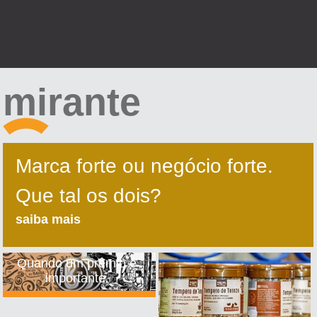
mirante
Marca forte ou negócio forte.
Que tal os dois?
saiba mais
Quando um prêmio é
importante.