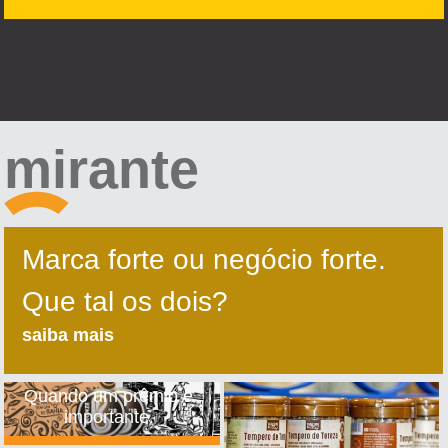
mirante
Marca forte ou negócio forte.
Que tal os dois?
saiba mais
Quando um prêmio é
importante.