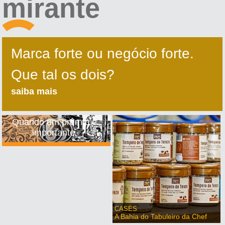
mirante
Marca forte ou negócio forte.
Que tal os dois?
saiba mais
Quando um prêmio é
importante.
CASES
A Bahia do Tabuleiro da Chef